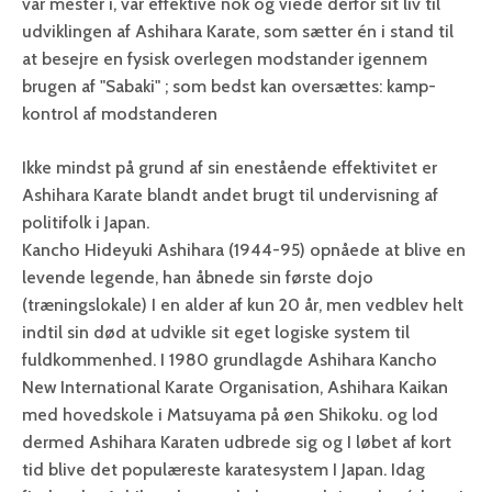
var mester i, var effektive nok og viede derfor sit liv til
udviklingen af Ashihara Karate, som sætter én i stand til
at besejre en fysisk overlegen modstander igennem
brugen af "Sabaki" ; som bedst kan oversættes: kamp-
kontrol af modstanderen
Ikke mindst på grund af sin enestående effektivitet er
Ashihara Karate blandt andet brugt til undervisning af
politifolk i Japan.
Kancho Hideyuki Ashihara (1944-95) opnåede at blive en
levende legende, han åbnede sin første dojo
(træningslokale) I en alder af kun 20 år, men vedblev helt
indtil sin død at udvikle sit eget logiske system til
fuldkommenhed. I 1980 grundlagde Ashihara Kancho
New International Karate Organisation, Ashihara Kaikan
med hovedskole i Matsuyama på øen Shikoku. og lod
dermed Ashihara Karaten udbrede sig og I løbet af kort
tid blive det populæreste karatesystem I Japan. Idag